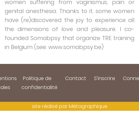
women suffering from vaginismus, pain or
genital anesthesia. Thanks to it, some women
have (re)discovered the joy to experience all
the dimensions of love and pleasure. I co-
founded Somabpsy that organize TRE training
in Belgium (see:
www.somabpsy.be
)
ntions
Politique de
Contact
S’inscrire
Conne
gales
confidentialité
site réalisé par
Métagraphique