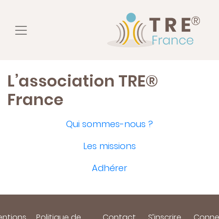
L’association TRE®
France
Qui sommes-nous ?
Les missio
ns
Adhérer
ntions
Politique de
Contact
S’inscrire
Conne