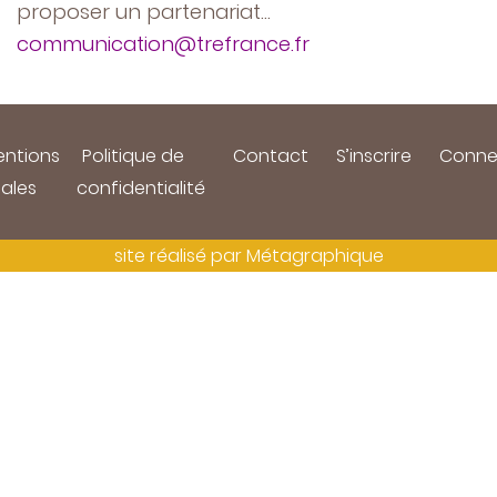
proposer un partenariat…
communication@trefrance.fr
ntions
Politique de
Contact
S’inscrire
Conne
gales
confidentialité
site réalisé par
Métagraphique