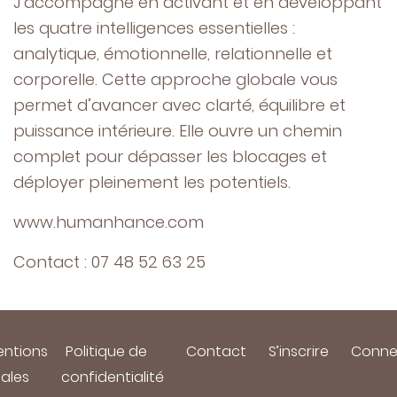
J’accompagne en activant et en développant
les quatre intelligences essentielles :
analytique, émotionnelle, relationnelle et
corporelle. Cette approche globale vous
permet d’avancer avec clarté, équilibre et
puissance intérieure. Elle ouvre un chemin
complet pour dépasser les blocages et
déployer pleinement les potentiels.
www.humanhance.com
Contact : 07 48 52 63 25
ntions
Politique de
Contact
S’inscrire
Conne
gales
confidentialité