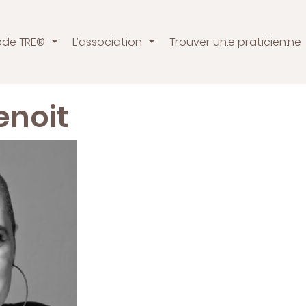
ode TRE®
L’association
Trouver un.e praticien.ne
enoit