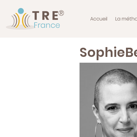
Accueil
La méth
SophieB