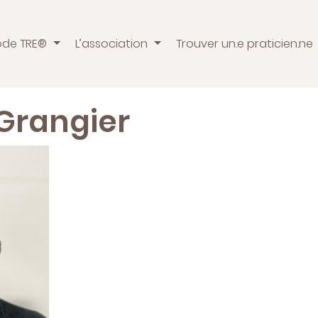
ode TRE®
L’association
Trouver un.e praticien.ne
Grangier