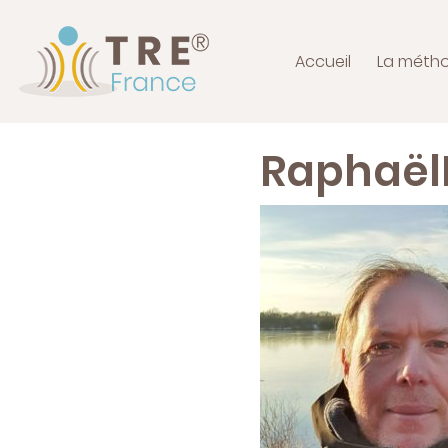
Accueil
La méth
RaphaëlP