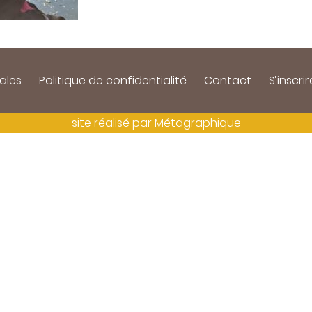
ales
Politique de confidentialité
Contact
S’inscrir
site réalisé par
Métagraphique