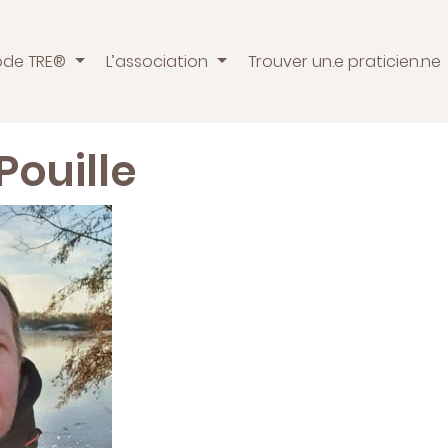
ode TRE®
L’association
Trouver un.e praticien.ne
ouille