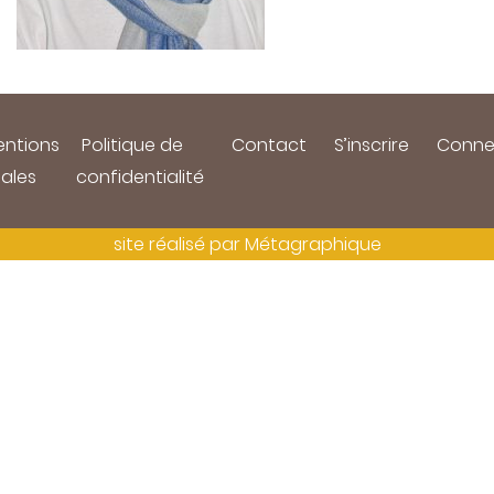
ntions
Politique de
Contact
S’inscrire
Conne
gales
confidentialité
site réalisé par
Métagraphique