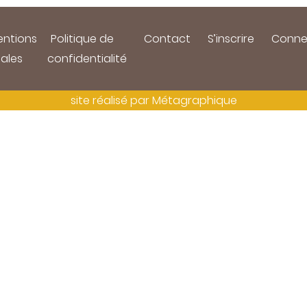
ntions
Politique de
Contact
S’inscrire
Conne
gales
confidentialité
site réalisé par
Métagraphique