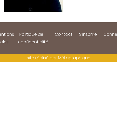
ntions
Politique de
Contact
S’inscrire
Conne
gales
confidentialité
site réalisé par
Métagraphique