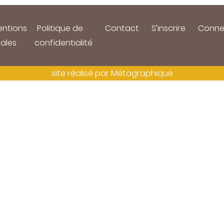
ntions
Politique de
Contact
S’inscrire
Conne
gales
confidentialité
site réalisé par
Métagraphique