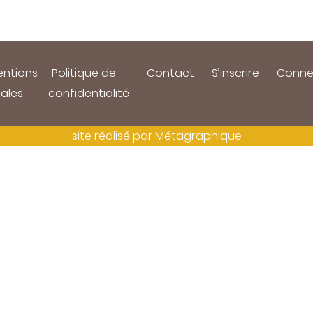
ntions
Politique de
Contact
S’inscrire
Conne
gales
confidentialité
site réalisé par
Métagraphique