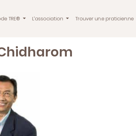
ode TRE®
L’association
Trouver un.e praticien.ne
Chidharom