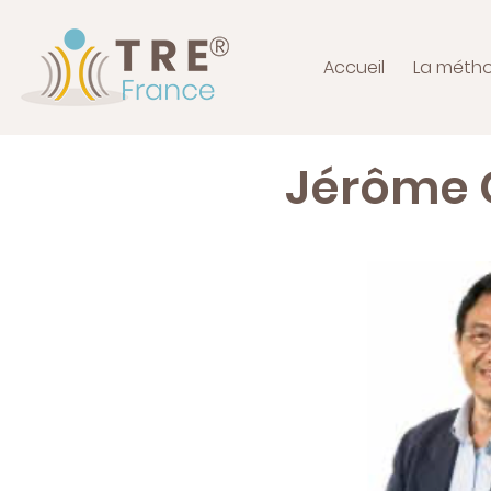
Accueil
La méth
Jérôme 