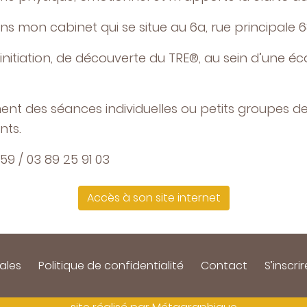
ans mon cabinet qui se situe au 6a, rue principale 
nitiation, de découverte du TRE®, au sein d’une éco
ment des séances individuelles ou petits groupes 
nts.
 59 / 03 89 25 91 03
Accès à son site internet
ales
Politique de confidentialité
Contact
S’inscrir