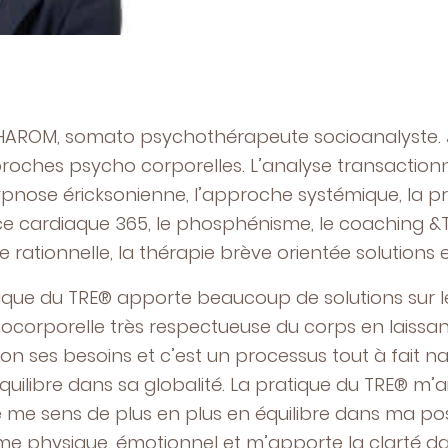
HAROM, somato psychothérapeute socioanalyste. 
roches psycho corporelles. L’analyse transactio
hypnose éricksonienne, l’approche systémique, la pr
e cardiaque 365, le phosphénisme, le coaching &T
 rationnelle, la thérapie brève orientée solutions e
tique du TRE® apporte beaucoup de solutions sur le
corporelle très respectueuse du corps en laissant
on ses besoins et c’est un processus tout à fait na
uilibre dans sa globalité. La pratique du TRE® m’a
e me sens de plus en plus en équilibre dans ma pos
me physique, émotionnel et m’apporte la clarté da