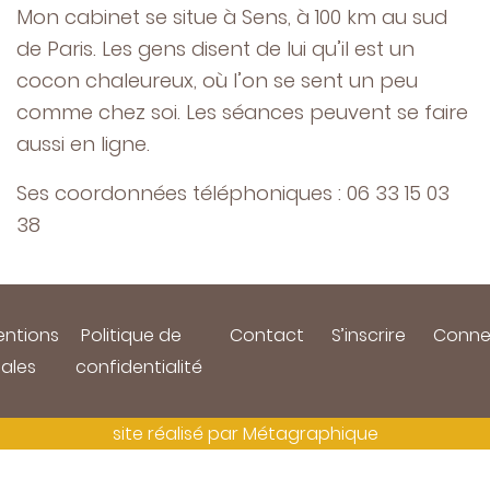
Mon cabinet se situe à Sens, à 100 km au sud
de Paris. Les gens disent de lui qu’il est un
cocon chaleureux, où l’on se sent un peu
comme chez soi. Les séances peuvent se faire
aussi en ligne.
Ses coordonnées téléphoniques : 06 33 15 03
38
ntions
Politique de
Contact
S’inscrire
Conne
gales
confidentialité
site réalisé par
Métagraphique