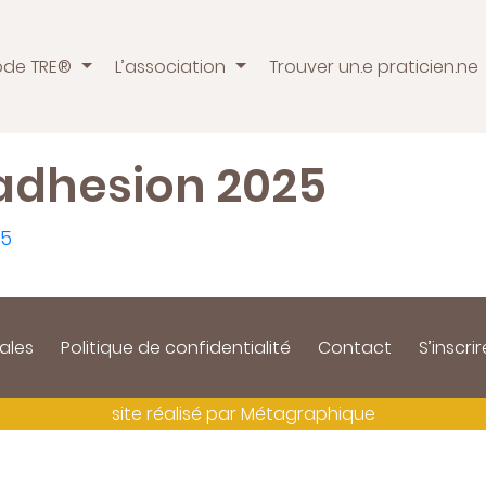
ode TRE®
L’association
Trouver un.e praticien.ne
 adhesion 2025
25
ales
Politique de confidentialité
Contact
S’inscrir
site réalisé par
Métagraphique