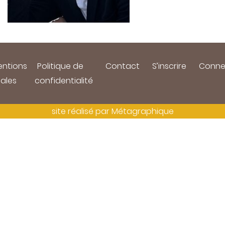
ntions
Politique de
Contact
S’inscrire
Conne
gales
confidentialité
site réalisé par
Métagraphique